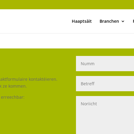
Haaptsäit
Branchen
taktformulaire kontaktéieren.
ck ze kommen.
 erreechbar: