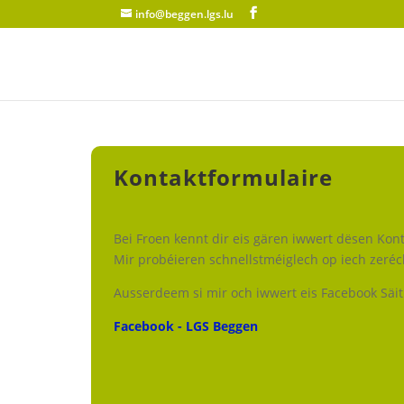
info@beggen.lgs.lu
Kontaktformulaire
Bei Froen kennt dir eis gären iwwert dësen Kon
Mir probéieren schnellstméiglech op iech zeré
Ausserdeem si mir och iwwert eis Facebook Säit
Facebook - LGS Beggen